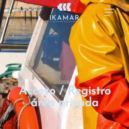
ES
EN
FR
IT
PT
Registro área de
cliente
Acceso / Registro
área privada