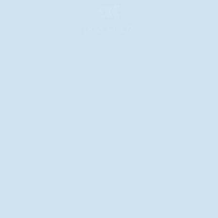
ES
EN
FR
IT
PT
Ikamar Seafood
Selection
"Desde el origen"